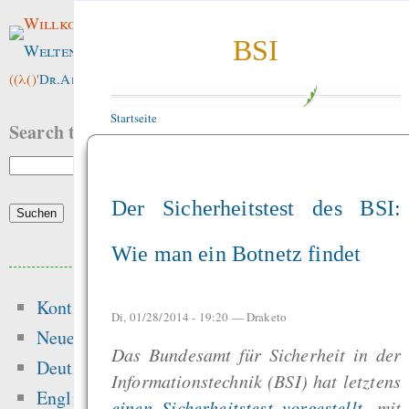
Willkommen im
BSI
Weltenwald
!
((λ()'
Dr.ArneBab
))
Startseite
Search this site:
Der Sicherheitstest des BSI:
Wie man ein Botnetz findet
Beliebte Inhalte
Kontakt
Heute:
Di, 01/28/2014 - 19:20 —
Draketo
Neue Inhalte
Das Bundesamt für Sicherheit in der
English
Deutsch
Informationstechnik (BSI) hat letztens
Licht
English
einen Sicherheitstest vorgestellt
, mit