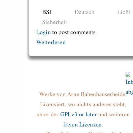
BSI
Deutsch
Licht
Sicherheit
Draketo neu: Beiträge
Login
to post comments
Weiterlesen
Alltag in e
Klimaneutralen Welt
Nebelfest - Götter
Rissen
Curb impacts of
programming to ma
Werke von Arne Babenhauserheide.
EU sovereignty
Lizensiert, wo nichts anderes steht,
Es gibt Fakten
unter der
GPLv3 or later
und weiteren
Measured Temper
freien Lizenzen
.
Graben-Neudorf, 