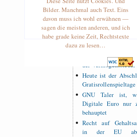
Diese Seite nutzt Cookies. Und
West Germany
Bilder. Manchmal auch Text. Eins
davon muss ich wohl erwähnen —
sagen die meisten anderen, und ich
habe grade keine Zeit, Rechtstexte
Draketo neu: Kommentar
dazu zu lesen…
64% für Wiederer
der Vermögenssteuer
Heute ist der Abschl
Gratisrollenspieltage
GNU Taler ist, w
Digitale Euro nur 
behauptet
Recht auf Gehaltsa
in der EU a