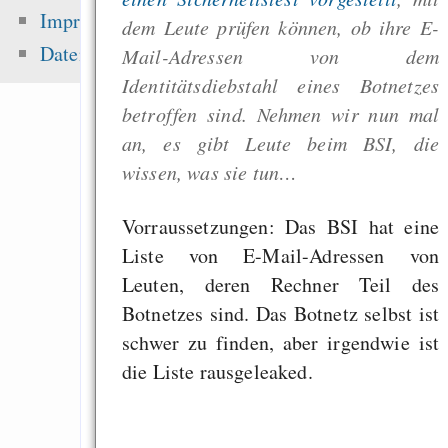
Die Wissenschaf
Impressum
dem Leute prüfen können, ob ihre E-
Methode in 140 Zeic
Datenschutz
Mail-Adressen von dem
Emacs
Identitätsdiebstahl eines Botnetzes
betroffen sind. Nehmen wir nun mal
an, es gibt Leute beim BSI, die
Zuletzt angezeigt:
wissen, was sie tun…
Gedichte
Vorraussetzungen: Das BSI hat eine
Liste von E-Mail-Adressen von
Schnödder und Höcke
Leuten, deren Rechner Teil des
Conversion facto
Botnetzes sind. Das Botnetz selbst ist
ppmv CO₂ to Gt C
schwer zu finden, aber irgendwie ist
Extrem verd
die Liste rausgeleaked.
Homöopathik
Quantenmechanik - V
mit unbelegten Auss