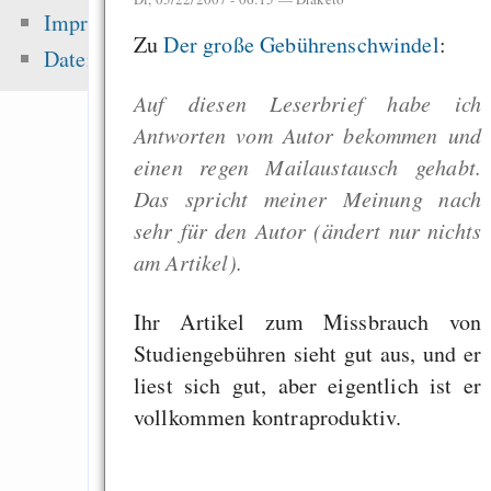
sea level ris
Impressum
superstorms”
Zu
Der große Gebührenschwindel
:
Datenschutz
Songs
Auf diesen Leserbrief habe ich
Die erste Million 
Antworten vom Autor bekommen und
schwerste: Der struk
einen regen Mailaustausch gehabt.
Fehler uns
Das spricht meiner Meinung nach
Wirtschaftssystems
sehr für den Autor (ändert nur nichts
Tauschbörsennutze
am Artikel).
fast 50% mehr Ge
Musik aus
Ihr Artikel zum Missbrauch von
Studiengebühren sieht gut aus, und er
liest sich gut, aber eigentlich ist er
Zuletzt angezeigt:
vollkommen kontraproduktiv.
Das Skript geht w