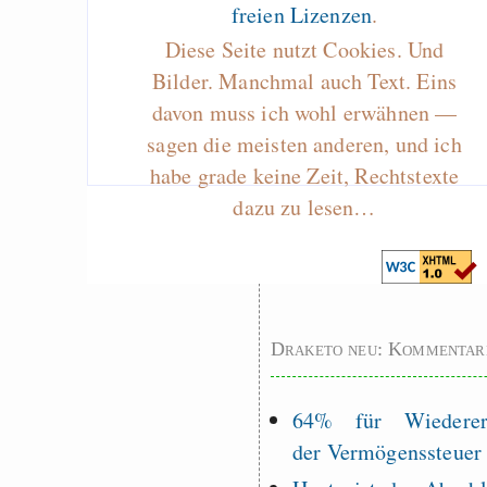
freien Lizenzen
.
Curb impacts of
Diese Seite nutzt Cookies. Und
programming to ma
Bilder. Manchmal auch Text. Eins
EU sovereignty
davon muss ich wohl erwähnen —
Es gibt Fakten
sagen die meisten anderen, und ich
Measured Temper
habe grade keine Zeit, Rechtstexte
Graben-Neudorf, 
dazu zu lesen…
West Germany
Draketo neu: Kommentar
64% für Wiederer
der Vermögenssteuer