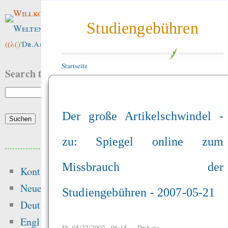
Willkommen im
Studiengebühren
Weltenwald
!
((λ()'
Dr.ArneBab
))
Startseite
Search this site:
Der große Artikelschwindel -
zu: Spiegel online zum
Beliebte Inhalte
Missbrauch der
Kontakt
Heute:
Neue Inhalte
Studiengebühren - 2007-05-21
Hansen 2016 got t
Deutsch
peer-review — “Ic
English
Di, 05/22/2007 - 06:15 —
Draketo