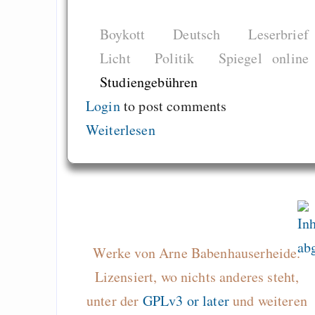
Lizenzfragen
Die Ballade des @mu
Boykott
Deutsch
Leserbrief
keep auto-complet
Licht
Politik
Spiegel online
competing with or
Studiengebühren
structure-templates
Login
to post comments
Strengths and weakne
Weiterlesen
Python
Draketo neu: Beiträge
Alltag in e
Werke von Arne Babenhauserheide.
Klimaneutralen Welt
Lizensiert, wo nichts anderes steht,
Nebelfest - Götter
unter der
GPLv3 or later
und weiteren
Rissen