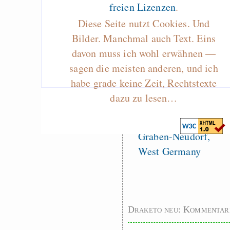
freien Lizenzen
.
Klimaneutralen Welt
Diese Seite nutzt Cookies. Und
Nebelfest - Götter
Bilder. Manchmal auch Text. Eins
Rissen
davon muss ich wohl erwähnen —
Curb impacts of
sagen die meisten anderen, und ich
programming to ma
habe grade keine Zeit, Rechtstexte
EU sovereignty
dazu zu lesen…
Es gibt Fakten
Measured Temper
Graben-Neudorf, 
West Germany
Draketo neu: Kommentar