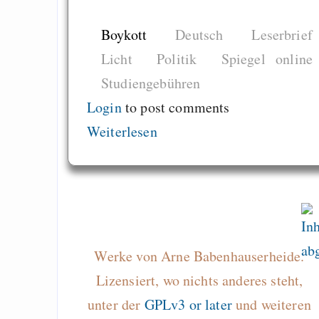
zu stoppen: 
Geschichte von Napst
Boykott
Deutsch
Leserbrief
edonkey und Gnute
Licht
Politik
Spiegel online
BitTorrent, i2p, 
Studiengebühren
Freenet
Login
to post comments
minimal Python scrip
Weiterlesen
fonättikl inglisch
90% der Ankomm
hatten ein Recht auf
ein Blick in die Quel
Werke von Arne Babenhauserheide.
Draketo neu: Beiträge
Lizensiert, wo nichts anderes steht,
unter der
GPLv3 or later
und weiteren
Alltag in e