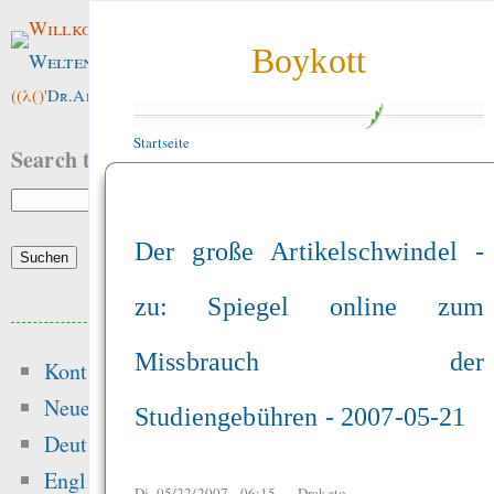
Willkommen im
Boykott
Weltenwald
!
((λ()'
Dr.ArneBab
))
Startseite
Search this site:
Der große Artikelschwindel -
zu: Spiegel online zum
Beliebte Inhalte
Missbrauch der
Kontakt
Heute:
Neue Inhalte
Studiengebühren - 2007-05-21
Hansen 2016 got t
Deutsch
peer-review — “Ic
English
Di, 05/22/2007 - 06:15 —
Draketo