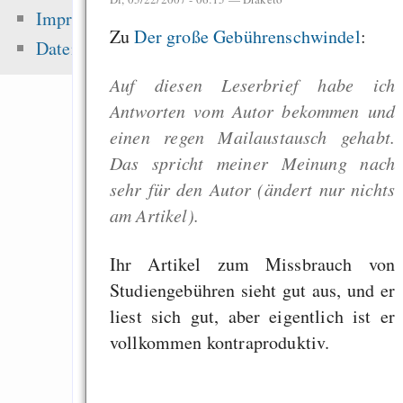
sea level ris
Impressum
superstorms”
Zu
Der große Gebührenschwindel
:
Datenschutz
Songs
Auf diesen Leserbrief habe ich
Die erste Million 
Antworten vom Autor bekommen und
schwerste: Der struk
einen regen Mailaustausch gehabt.
Fehler uns
Das spricht meiner Meinung nach
Wirtschaftssystems
sehr für den Autor (ändert nur nichts
Tauschbörsennutze
am Artikel).
fast 50% mehr Ge
Musik aus
Ihr Artikel zum Missbrauch von
Studiengebühren sieht gut aus, und er
liest sich gut, aber eigentlich ist er
Zuletzt angezeigt:
vollkommen kontraproduktiv.
Die Versuche Tausc