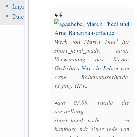
IPCC bibtex entries
Impressum
Motivation and Rewa
Datenschutz
Werk von Maren Theel für
Zuletzt angezeigt:
short_hand_made, unter
Verwendung des Steno-
Emacs
Gedichtes
Nur ein Leben
von
Advertisers threat
Arne Babenhauserheide.
on twitter for ridiculi
Lizenz:
GPL
.
misleading ad
Realistically Me (th
»
am 07.09. wurde die
root)
ausstellung
sonstiges
short_hand_made in
hamburg mit einer rede von