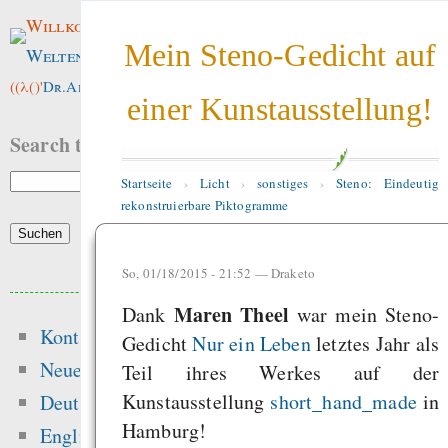
Willkommen im
Mein Steno-Gedicht auf
Weltenwald
!
((λ()'
Dr.ArneBab
))
einer Kunstausstellung!
Search this site:
Startseite
›
Licht
›
sonstiges
›
Steno: Eindeutig
rekonstruierbare Piktogramme
So, 01/18/2015 - 21:52 —
Draketo
Beliebte Inhalte
Maren Theel
Dank
war mein Steno-
Kontakt
Gedicht
Nur ein Leben
letztes Jahr als
Heute:
Neue Inhalte
Teil ihres Werkes auf der
sonstiges
Kunstausstellung
short_hand_made
in
Deutsch
Hamburg!
Söder Dödel-Film
English