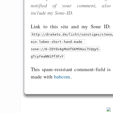
notified of your comment, also
include my Sone-ID.
Link to this site and my Sone ID:
http://draketo.de/licht/sonstiges/steno
ein-leben-short-hand-made
sone://6~ZDYdvAgMoUfG6M5Kwi7SQqyS-
gTcyFeaNN1Pf3FvY
This spam-resistant comment-field is
made with
babcom
.