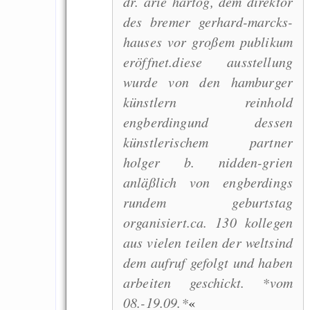
dr. arie hartog, dem direktor
Draketo neu: Beiträge
des bremer gerhard-marcks-
hauses vor großem publikum
Alltag in e
eröffnet.diese ausstellung
Klimaneutralen Welt
wurde von den hamburger
künstlern reinhold
Nebelfest - Götter
engberdingund dessen
Rissen
künstlerischem partner
Curb impacts of
holger b. nidden-grien
programming to ma
anläßlich von engberdings
EU sovereignty
rundem geburtstag
Es gibt Fakten
organisiert.ca. 130 kollegen
Measured Temper
aus vielen teilen der weltsind
Graben-Neudorf, 
dem aufruf gefolgt und haben
West Germany
arbeiten geschickt. *vom
08.-19.09.*
«