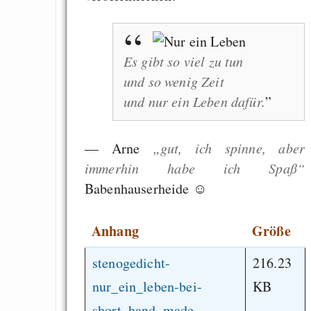
Es gibt so viel zu tun
und so wenig Zeit
und nur ein Leben dafür.
— Arne
„gut, ich spinne, aber
immerhin habe ich Spaß“
Babenhauserheide ☺
Anhang
Größe
stenogedicht-
216.23
nur_ein_leben-bei-
KB
short_hand_made-