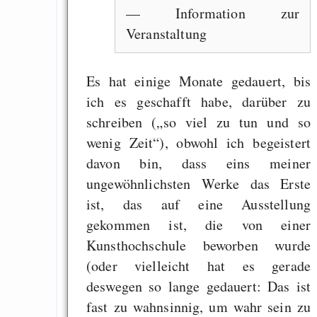
— Information zur
Veranstaltung
Draketo neu: Kommentar
Es hat einige Monate gedauert, bis
64% für Wiederer
ich es geschafft habe, darüber zu
der Vermögenssteuer
schreiben („so viel zu tun und so
Heute ist der Abschl
wenig Zeit“), obwohl ich begeistert
Gratisrollenspieltage
davon bin, dass eins meiner
GNU Taler ist, w
ungewöhnlichsten Werke das Erste
Digitale Euro nur 
ist, das auf eine Ausstellung
behauptet
gekommen ist, die von einer
Recht auf Gehaltsa
Kunsthochschule beworben wurde
in der EU a
(oder vielleicht hat es gerade
Angestellten -- ab
deswegen so lange gedauert: Das ist
2027 ab 50
fast zu wahnsinnig, um wahr sein zu