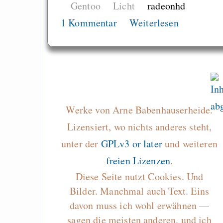
Gentoo
Licht
radeonhd
Reformierung der
1 Kommentar
Weiterlesen
Ideen zum Tarifsyst
Draketo neu: Beiträge
Alltag in e
Werke von Arne Babenhauserheide.
Klimaneutralen Welt
Lizensiert, wo nichts anderes steht,
Nebelfest - Götter
unter der
GPLv3 or later
und weiteren
Rissen
freien Lizenzen
.
Curb impacts of
Diese Seite nutzt Cookies. Und
programming to ma
Bilder. Manchmal auch Text. Eins
EU sovereignty
davon muss ich wohl erwähnen —
Es gibt Fakten
sagen die meisten anderen, und ich