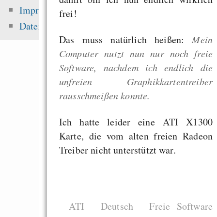
Fehler uns
Impressum
frei!
Wirtschaftssystems
Datenschutz
Freenet / Hyphanet
Das muss natürlich heißen:
Mein
Wirtschaftskrise vs. 
Computer nutzt nun nur noch freie
Going from Python t
Software, nachdem ich endlich die
Scheme - a na
unfreien Graphikkartentreiber
progression
rausschmeißen konnte.
Ich hatte leider eine ATI X1300
Karte, die vom alten freien Radeon
Zuletzt angezeigt:
Treiber nicht unterstützt war.
Zitier keine Nazis
The “Apple help
software” myth
ATI
Deutsch
Freie Software
English