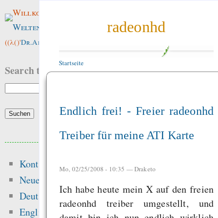
Willkommen im
radeonhd
Weltenwald
!
((λ()'
Dr.ArneBab
))
Startseite
Search this site:
Endlich frei! - Freier radeonhd
Treiber für meine ATI Karte
Beliebte Inhalte
Kontakt
Heute:
Mo, 02/25/2008 - 10:35 —
Draketo
Neue Inhalte
Ich habe heute mein X auf den freien
Die erste Million 
Deutsch
radeonhd treiber umgestellt, und
schwerste: Der struk
English
damit bin ich nun endlich wirklich