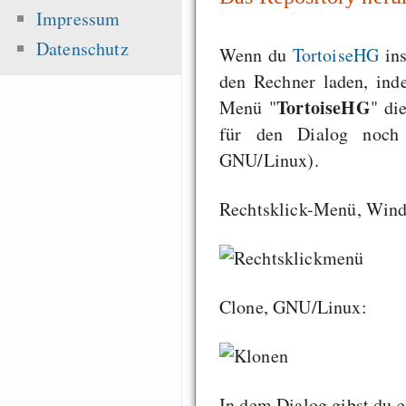
Impressum
Datenschutz
Wenn du
TortoiseHG
ins
den Rechner laden, ind
TortoiseHG
Menü "
" di
für den Dialog noch
GNU/Linux).
Rechtsklick-Menü, Win
Clone, GNU/Linux:
In dem Dialog gibst du e