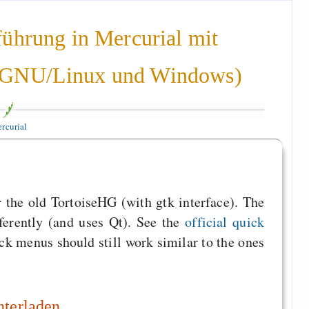
ührung in Mercurial mit
(GNU/Linux und Windows)
rcurial
or the old TortoiseHG (with gtk interface). The
ferently (and uses Qt). See the
official quick
ick menus should still work similar to the ones
nterladen