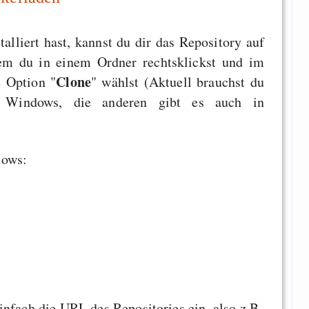
talliert hast, kannst du dir das Repository auf
em du in einem Ordner rechtsklickst und im
Clone
e Option "
" wählst (Aktuell brauchst du
 Windows, die anderen gibt es auch in
dows:
infach die URL des Repositories ein, also z.B.