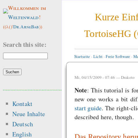
Willkommen im
Kurze Einf
Weltenwald
!
((λ()'
Dr.ArneBab
))
TortoiseHG 
Search this site:
Startseite
›
Licht
›
Freie Software
›
Me
Mi, 04/15/2009 - 07:46 —
Draketo
Note
: This tutorial is f
new one works a bit dif
Kontakt
start guide
. The right-cl
Neue Inhalte
described here, though.
Deutsch
English
Das Repository heru