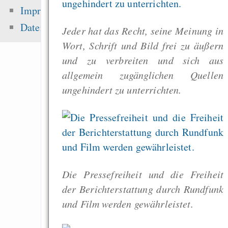
Fehler uns
Impressum
Wirtschaftssystems
Datenschutz
Jeder hat das Recht, seine Meinung in
Freenet / Hyphanet
Wort, Schrift und Bild frei zu äußern
Wirtschaftskrise vs. 
und zu verbreiten und sich aus
Effortless pas
allgemein zugänglichen Quellen
protected sharing of f
ungehindert zu unterrichten.
Freenet
Zuletzt angezeigt:
A simple solution
Die Pressefreiheit und die Freiheit
dining philosophers 
der Berichterstattung durch Rundfunk
und Film werden gewährleistet.
Ein Same im Himmel
Geht Tippen schnel