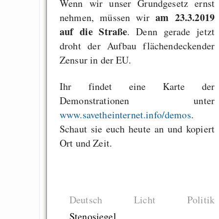
Measured Temper
Wenn wir unser Grundgesetz ernst
Graben-Neudorf, 
am 23.3.2019
nehmen, müssen wir
West Germany
auf die Straße
. Denn gerade jetzt
droht der Aufbau flächendeckender
Zensur in der EU.
Ihr findet eine Karte der
Draketo neu: Kommentar
Demonstrationen unter
www.savetheinternet.info/demos
.
64% für Wiederer
Schaut sie euch heute an und kopiert
der Vermögenssteuer
Ort und Zeit.
Heute ist der Abschl
Gratisrollenspieltage
GNU Taler ist, w
Digitale Euro nur 
Deutsch
Licht
Politik
behauptet
Stenosiegel