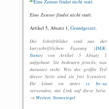
das Schreiben von H
E-Mail mit Emacs: w
Eine Zensur findet nicht statt.
Artikel 5, Absatz 1,
Grundgesetz
.
Draketo neu: Beiträge
Die Schriftbilder sind aus der
kurzschriftlichen Fassung (
DEK-
Alltag in e
Steno
) von Artikel 5 Absatz 1
Klimaneutralen Welt
aufgebaut. Sie bedeuten jeweils, was
Nebelfest - Götter
darunter steht. Wie der größte Teil
Rissen
dieser Seite sind sie frei lizensiert.
Curb impacts of
Ihr könnt sie unter
cc by-sa
programming to ma
verwenden, mit Link auf diese Seite.
EU sovereignty
→
Weitere Stenosiegel
Es gibt Fakten