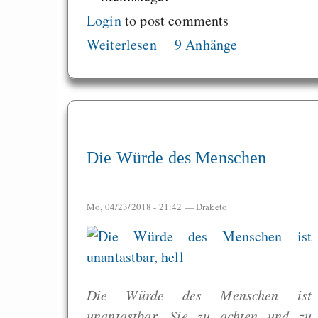
Recht auf Gehaltsa
Login
to post comments
in der EU a
Weiterlesen
9 Anhänge
Angestellten -- ab
2027 ab 50
Die Anstalt suc
Richtige in einer ve
Welt
Die Würde des Menschen
Mo, 04/23/2018 - 21:42 —
Draketo
Die Würde des Menschen ist
unantastbar. Sie zu achten und zu