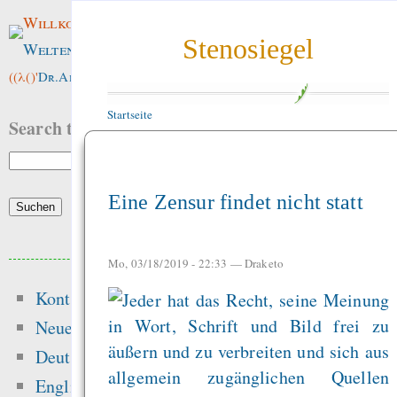
Willkommen im
Stenosiegel
Weltenwald
!
((λ()'
Dr.ArneBab
))
Startseite
Search this site:
Eine Zensur findet nicht statt
Beliebte Inhalte
Mo, 03/18/2019 - 22:33 —
Draketo
Kontakt
Heute:
Neue Inhalte
Die erste Million 
Deutsch
schwerste: Der struk
English