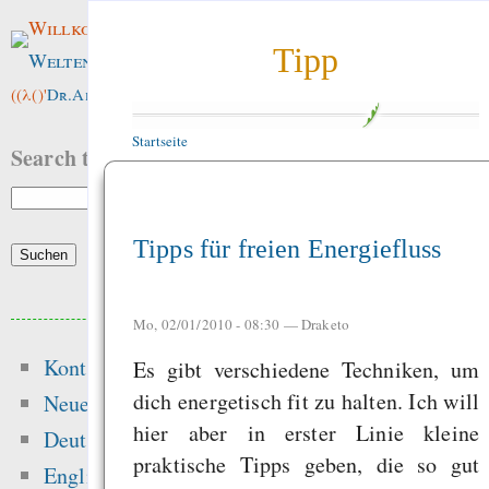
Willkommen im
Tipp
Weltenwald
!
((λ()'
Dr.ArneBab
))
Startseite
Search this site:
Tipps für freien Energiefluss
Beliebte Inhalte
Mo, 02/01/2010 - 08:30 —
Draketo
Kontakt
Es gibt verschiedene Techniken, um
Heute:
dich energetisch fit zu halten. Ich will
Neue Inhalte
hier aber in erster Linie kleine
Die erste Million 
Deutsch
praktische Tipps geben, die so gut
schwerste: Der struk
English