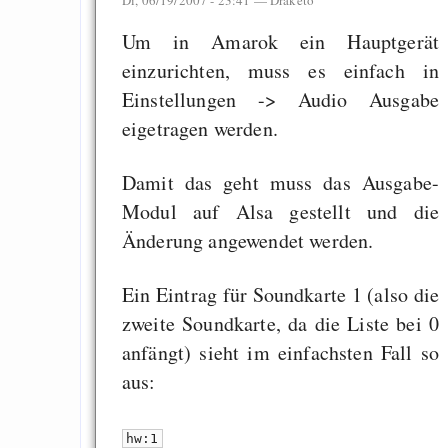
Measured Temper
Um in Amarok ein Hauptgerät
Graben-Neudorf, 
einzurichten, muss es einfach in
West Germany
Einstellungen -> Audio Ausgabe
eigetragen werden.
Damit das geht muss das Ausgabe-
Draketo neu: Kommentar
Modul auf Alsa gestellt und die
Änderung angewendet werden.
64% für Wiederer
Ein Eintrag für Soundkarte 1 (also die
der Vermögenssteuer
zweite Soundkarte, da die Liste bei 0
Heute ist der Abschl
anfängt) sieht im einfachsten Fall so
Gratisrollenspieltage
aus:
GNU Taler ist, w
Digitale Euro nur 
hw:1