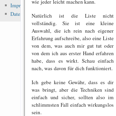
wie jeder leicht machen kann.
Fehler uns
Impressum
Wirtschaftssystems
Datenschutz
Natürlich ist die Liste nicht
Freenet / Hyphanet
vollständig. Sie ist eine kleine
A song from the icy 
Auswahl, die ich rein nach eigener
Songs
Erfahrung aufschreibe, also eine Liste
von dem, was auch mir gut tut oder
von dem ich aus erster Hand erfahren
Zuletzt angezeigt:
habe, dass es wirkt. Schau einfach
nach, was davon für dich funktioniert.
"Creative Conten
European Digital 
Ich gebe keine Gewähr, dass es dir
Market: Challenges 
was bringt, aber die Techniken sind
Future"
einfach und sicher, sollten also im
Menschen sind toll!
schlimmsten Fall einfach wirkungslos
sein.
The Freenet socia