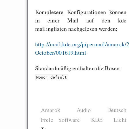
behauptet
Recht auf Gehaltsa
Komplexere Konfigurationen können
in der EU a
in einer Mail auf den kde
Angestellten -- ab
mailinglisten nachgelesen werden:
2027 ab 50
http://mail.kde.org/pipermail/amarok/
Die Anstalt suc
October/001619.html
Richtige in einer ve
Welt
Standardmäßig enthalten die Boxen:
Mono: default
Amarok
Audio
Deutsch
Freie Software
KDE
Licht