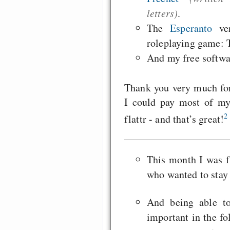
letters)
.
The
Esperanto
ver
roleplaying game:
And my free softw
Thank you very much for 
I could pay most of my
2
flattr - and that’s great!
This month I was f
who wanted to sta
And being able t
important in the fo