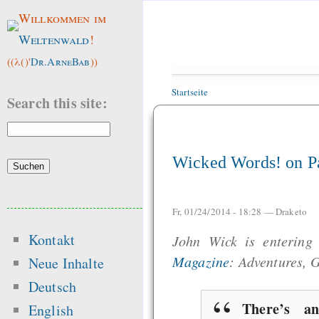
Willkommen im
Weltenwald
!
((λ()'
Dr.ArneBab
))
Startseite
Search this site:
Wicked Words! on P
Fr, 01/24/2014 - 18:28 —
Draketo
Kontakt
John Wick is entering
Magazine
: Adventures, 
Neue Inhalte
Deutsch
There’s a
English