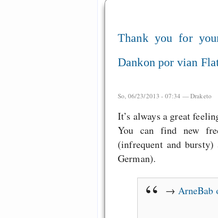
Thank you for your 
Dankon por vian Flat
So, 06/23/2013 - 07:34 —
Draketo
It’s always a great feelin
You can find new fr
(infrequent and bursty
German).
→
ArneBab o