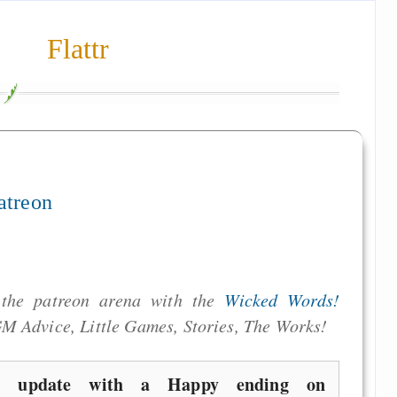
Flattr
atreon
 the patreon arena with the
Wicked Words!
GM Advice, Little Games, Stories, The Works!
n update with a Happy ending on