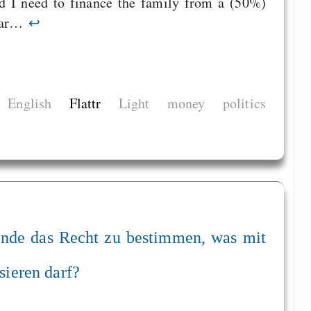
d I need to finance the family from a (50%)
year…
↩
English
Flattr
Light
money
politics
ende das Recht zu bestimmen, was mit
sieren darf?