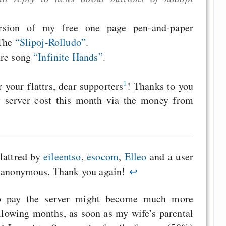
sion of my free one page pen-and-paper
 The
“Slipoj-Rolludo”
.
are song
“Infinite Hands”
.
1
your flattrs, dear supporters
! Thanks to you
 server cost this month via the money from
lattred by
eileentso
,
esocom
,
Elleo
and a user
y anonymous. Thank you again!
↩
o pay the server might become much more
llowing months, as soon as my wife’s parental