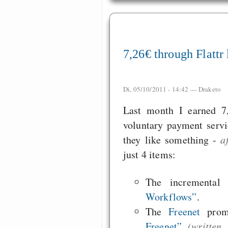
7,26€ through Flattr
Di, 05/10/2011 - 14:42 —
Draketo
Last month I earned 
voluntary payment serv
they like something -
a
just 4 items:
The incrementa
Workflows”
.
The
Freenet
prom
Freenet”
(written