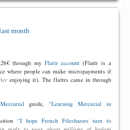
 last month
7,26€ through my
Flattr account
(Flattr is a
ice where people can make micropayments if
fter
enjoying it). The flattrs came in through
l
Mercurial
guide,
“Learning Mercurial in
otion
“I hope French Filesharers turn to
 in reply to news about millions of hadopi