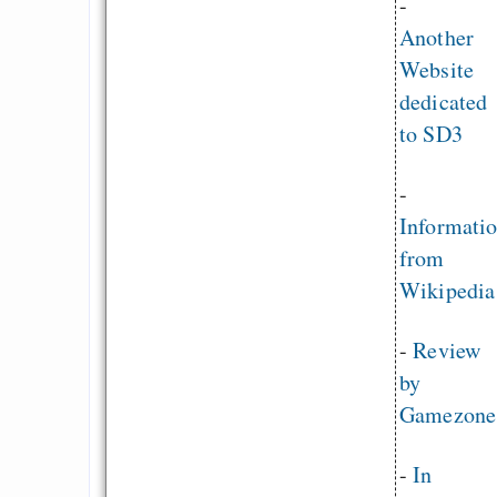
-
Another
Website
dedicated
to SD3
-
Informati
from
Wikipedia
-
Review
by
Gamezone
-
In