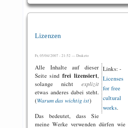
Benutzeranmeldung
Benutzername:
Lizenzen
Passwort:
*
Fr, 05/04/2007 - 21:52 —
Draketo
Alle Inhalte auf dieser
CAPTCHA
Links: -
frei lizensiert
Seite sind
,
Licenses
solange nicht
explizit
This question is for t
for free
etwas anderes dabei steht.
whether you are a h
cultural
(
Warum das wichtig ist
)
visitor and to prev
works
.
automated spam submis
Das bedeutet, dass Sie
This is pretty hard (al
meine Werke verwenden dürfen wie