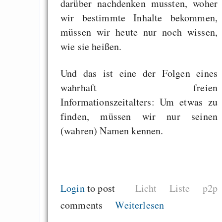
darüber nachdenken mussten, woher
Gensklaven
wir bestimmte Inhalte bekommen,
Freenet / Hyphane
müssen wir heute nur noch wissen,
forgotten cyph
wie sie heißen.
paradise
Ae Rn (Neo Gedichte
Und das ist eine der Folgen eines
wahrhaft freien
Informationszeitalters: Um etwas zu
Zuletzt angezeigt:
finden, müssen wir nur seinen
(wahren) Namen kennen.
Die Besten hören auf
Traditionsreiche Zeit
sonstiges
Login
to post
Licht
Liste
p2p
Lieder
comments
Weiterlesen