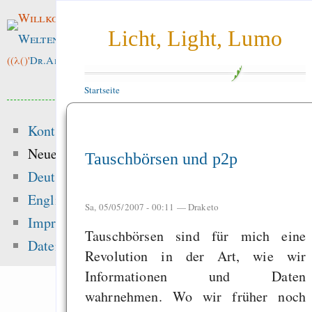
Willkommen im
Licht, Light, Lumo
Weltenwald
!
((λ()'
Dr.ArneBab
))
Startseite
Kontakt
Neue Inhalte
Tauschbörsen und p2p
Deutsch
Beliebte Inhalte
English
Sa, 05/05/2007 - 00:11 —
Draketo
Impressum
Tauschbörsen sind für mich eine
Heute:
Datenschutz
Revolution in der Art, wie wir
Informationen und Daten
Glücksspielseite
wahrnehmen. Wo wir früher noch
gefährliche Drogen