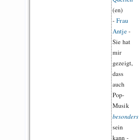
(en)
-
Frau
Antje
-
Sie hat
mir
gezeigt,
dass
auch
Pop-
Musik
besonders
sein
kann -