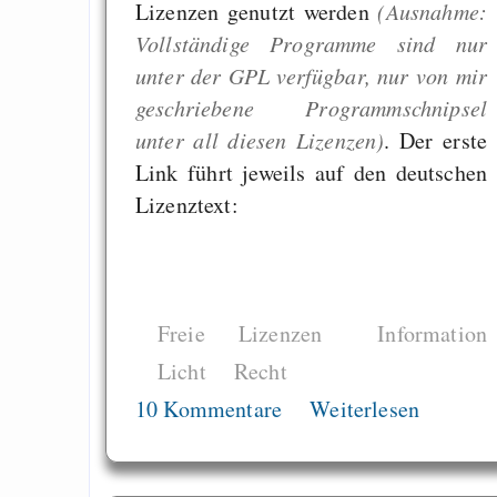
Lizenzen genutzt werden
(Ausnahme:
64% für Wiederer
Vollständige Programme sind nur
der Vermögenssteuer
unter der GPL verfügbar, nur von mir
geschriebene Programmschnipsel
Heute ist der Abschl
unter all diesen Lizenzen)
. Der erste
Gratisrollenspieltage
Link führt jeweils auf den deutschen
GNU Taler ist, w
Lizenztext:
Digitale Euro nur 
behauptet
Recht auf Gehaltsa
in der EU a
Freie Lizenzen
Information
Angestellten -- ab
Licht
Recht
2027 ab 50
10 Kommentare
Weiterlesen
Die Anstalt suc
Richtige in einer ve
Welt