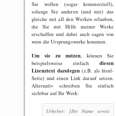
me), but any easier and
Sie wollen (sogar kommerziell),
in spam.
solange Sie anderen (und mir) das
gleiche mit all den Werken erlauben,
die Sie mit Hilfe meiner Werke
What code is in the i
erschaffen und dabei auch sagen von
wem die Ursprungswerke kommen.
Enter the characters shown
image.
Um sie zu nutzen
, können Sie
diesen
beispielsweise einfach
Lizenztext dazulegen
(z.B. als html-
Neues Passwort anfor
Seite) und einen Link darauf setzen.
Alternativ schreiben Sie einfach
sichtbar auf Ihr Werk:
Draketo neu: Beiträge
Urheber: [Ihr Name sowie
Alltag in e