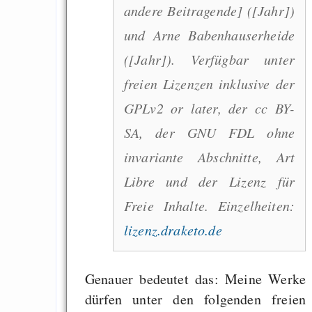
andere Beitragende] ([Jahr])
Klimaneutralen Welt
und Arne Babenhauserheide
Nebelfest - Götter
([Jahr]). Verfügbar unter
Rissen
freien Lizenzen inklusive der
Curb impacts of
programming to ma
GPLv2 or later, der cc BY-
EU sovereignty
SA, der GNU FDL ohne
Es gibt Fakten
invariante Abschnitte, Art
Measured Temper
Libre und der Lizenz für
Graben-Neudorf, 
Freie Inhalte. Einzelheiten:
West Germany
lizenz.draketo.de
Genauer bedeutet das: Meine Werke
Draketo neu: Kommentar
dürfen unter den folgenden freien